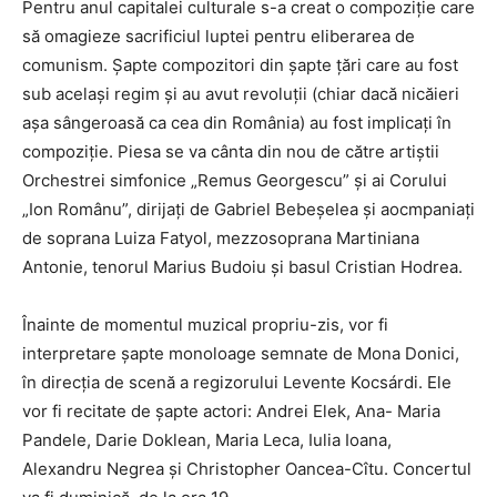
Pentru anul capitalei culturale s-a creat o compoziție care
să omagieze sacrificiul luptei pentru eliberarea de
comunism. Șapte compozitori din șapte țări care au fost
sub același regim și au avut revoluții (chiar dacă nicăieri
așa sângeroasă ca cea din România) au fost implicați în
compoziție. Piesa se va cânta din nou de către artiștii
Orchestrei simfonice „Remus Georgescu” și ai Corului
„Ion Românu”, dirijați de Gabriel Bebeșelea și aocmpaniați
de soprana Luiza Fatyol, mezzosoprana Martiniana
Antonie, tenorul Marius Budoiu și basul Cristian Hodrea.
Înainte de momentul muzical propriu-zis, vor fi
interpretare șapte monoloage semnate de Mona Donici,
în direcția de scenă a regizorului Levente Kocsárdi. Ele
vor fi recitate de șapte actori: Andrei Elek, Ana- Maria
Pandele, Darie Doklean, Maria Leca, Iulia Ioana,
Alexandru Negrea și Christopher Oancea-Cîtu. Concertul