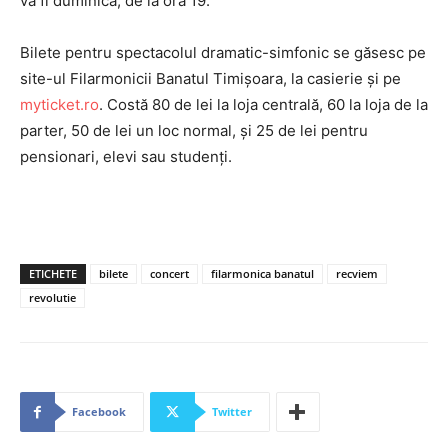
va fi duminică, de la ora 19.
Bilete pentru spectacolul dramatic-simfonic se găsesc pe
site-ul Filarmonicii Banatul Timișoara, la casierie și pe
myticket.ro
. Costă 80 de lei la loja centrală, 60 la loja de la
parter, 50 de lei un loc normal, și 25 de lei pentru
pensionari, elevi sau studenți.
ETICHETE
bilete
concert
filarmonica banatul
recviem
revolutie
Facebook
Twitter