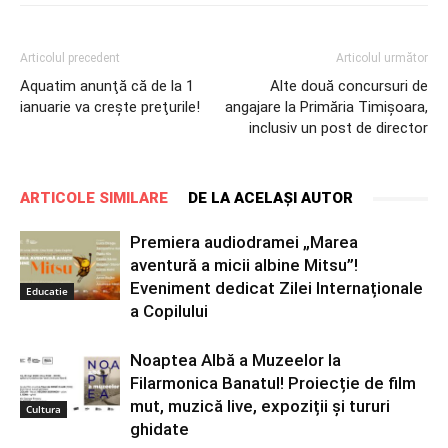
Articolul precedent
Articolul următor
Aquatim anunţă că de la 1
Alte două concursuri de
ianuarie va creşte preţurile!
angajare la Primăria Timișoara,
inclusiv un post de director
ARTICOLE SIMILARE
DE LA ACELAȘI AUTOR
Premiera audiodramei „Marea
aventură a micii albine Mitsu”!
Eveniment dedicat Zilei Internaționale
Educatie
a Copilului
Noaptea Albă a Muzeelor la
Filarmonica Banatul! Proiecție de film
mut, muzică live, expoziții și tururi
Cultura
ghidate