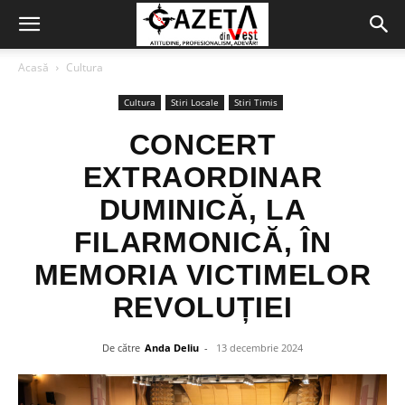
Acasă
Cultura
Cultura
Stiri Locale
Stiri Timis
CONCERT
EXTRAORDINAR
DUMINICĂ, LA
FILARMONICĂ, ÎN
MEMORIA VICTIMELOR
REVOLUȚIEI
De către
Anda Deliu
-
13 decembrie 2024