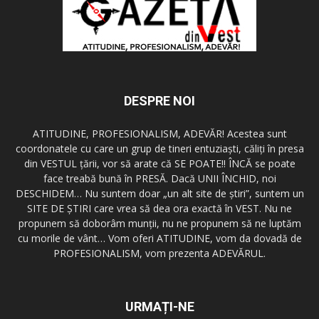
URMAȚI-NE
Redactia GazetaDinVest.ro
Termeni de utilizare
Cod de conduita
Confidentialitatea Datelor
Trimite o stire!
Publicitate
Contact
© copyright 2015 - 2026 GazetaDinVest.ro. Toate drepturile rezervate!