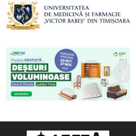
DESPRE NOI
ATITUDINE, PROFESIONALISM, ADEVĂR! Acestea sunt
coordonatele cu care un grup de tineri entuziaşti, căliţi în presa
din VESTUL ţării, vor să arate că SE POATE!! ÎNCĂ se poate
face treabă bună în PRESĂ. Dacă UNII ÎNCHID, noi
DESCHIDEM… Nu suntem doar „un alt site de ştiri”, suntem un
SITE DE ŞTIRI care vrea să dea ora exactă în VEST. Nu ne
propunem să doborâm munţii, nu ne propunem să ne luptăm
cu morile de vânt… Vom oferi ATITUDINE, vom da dovadă de
PROFESIONALISM, vom prezenta ADEVĂRUL.