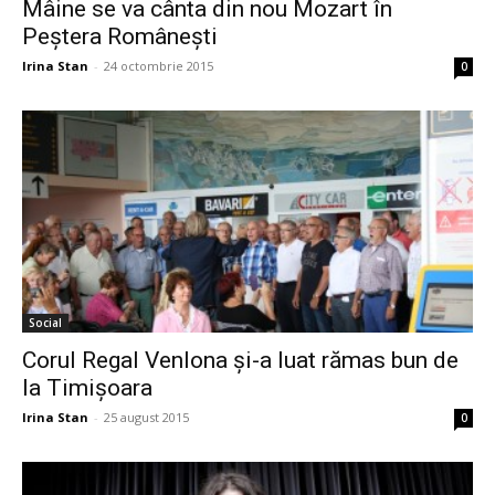
Social
Corul Regal Venlona şi-a luat rămas bun de
la Timişoara
Irina Stan
-
25 august 2015
0
Eveniment
Trupa HIM revine în România după nouă ani