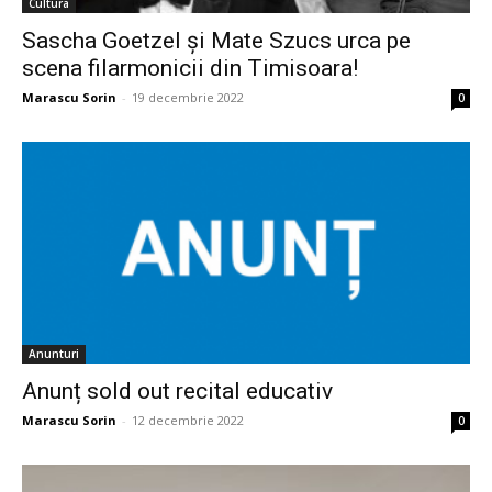
Cultura
Sascha Goetzel și Mate Szucs urca pe
scena filarmonicii din Timisoara!
Marascu Sorin
-
19 decembrie 2022
0
Anunturi
Anunț sold out recital educativ
Marascu Sorin
-
12 decembrie 2022
0