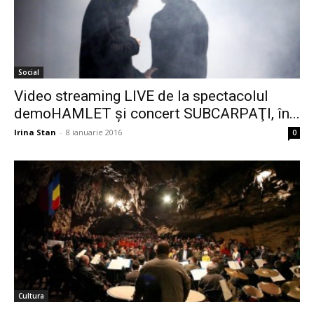
Cultura
Mâine se va cânta din nou Mozart în
Peștera Românești
Irina Stan
-
24 octombrie 2015
0