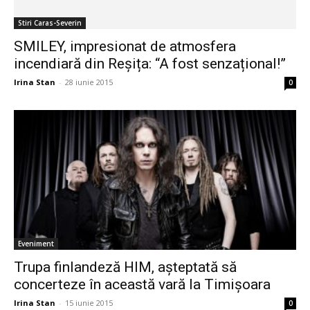
Trupa finlandeză HIM, așteptată să
concerteze în această vară la Timișoara
Irina Stan
-
15 iunie 2015
0
Eveniment
Formația HIM concertează la Timișoara
Irina Stan
-
5 mai 2015
0