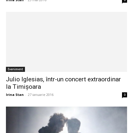
0
Eveniment
Julio Iglesias, într-un concert extraordinar
la Timișoara
Irina Stan
-
27 ianuarie 2016
0
Social
Video streaming LIVE de la spectacolul
demoHAMLET şi concert SUBCARPAŢI, în...
Irina Stan
-
8 ianuarie 2016
0