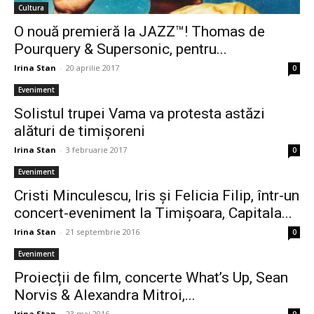
Cultura
O nouă premieră la JAZZ™! Thomas de
Pourquery & Supersonic, pentru...
Irina Stan
-
20 aprilie 2017
0
Eveniment
Solistul trupei Vama va protesta astăzi
alături de timișoreni
Irina Stan
-
3 februarie 2017
0
Eveniment
Cristi Minculescu, Iris şi Felicia Filip, într-un
concert-eveniment la Timişoara, Capitala...
Irina Stan
-
21 septembrie 2016
0
Eveniment
Proiecții de film, concerte What’s Up, Sean
Norvis & Alexandra Mitroi,...
Irina Stan
-
23 mai 2016