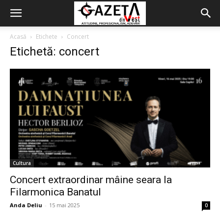
Acasă
Etichete
Concert
Etichetă: concert
Cultura
Concert extraordinar mâine seara la
Filarmonica Banatul
Anda Deliu
-
15 mai 2025
0