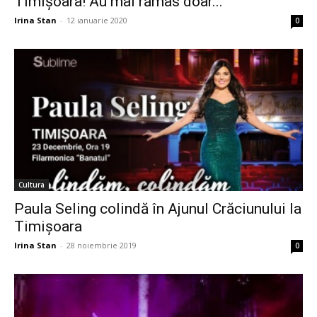
Timișoara! Au mai rămas doar...
Irina Stan
-
12 ianuarie 2020
0
Cultura
Paula Seling colindă în Ajunul Crăciunului la
Timișoara
Irina Stan
-
28 noiembrie 2019
0