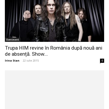
de absență. Show...
Irina Stan
-
22 iulie 2015
0
Stiri Caras-Severin
SMILEY, impresionat de atmosfera
incendiară din Reșița: “A fost senzațional!”
Irina Stan
-
28 iunie 2015
0
Eveniment