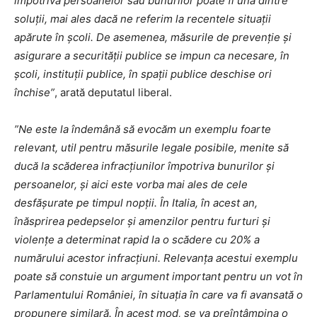
împotriva persoanelor sau bunurilor poate fi una dintre
soluții, mai ales dacă ne referim la recentele situații
apărute în școli. De asemenea, măsurile de prevenție și
asigurare a securității publice se impun ca necesare, în
școli, instituții publice, în spații publice deschise ori
închise”
, arată deputatul liberal.
”Ne este la îndemână să evocăm un exemplu foarte
relevant, util pentru măsurile legale posibile, menite să
ducă la scăderea infracțiunilor împotriva bunurilor și
persoanelor, și aici este vorba mai ales de cele
desfășurate pe timpul nopții. În Italia, în acest an,
înăsprirea pedepselor și amenzilor pentru furturi și
violențe a determinat rapid la o scădere cu 20% a
numărului acestor infracțiuni. Relevanța acestui exemplu
poate să constuie un argument important pentru un vot în
Parlamentului României, în situația în care va fi avansată o
propunere similară. În acest mod, se va preîntâmpina o