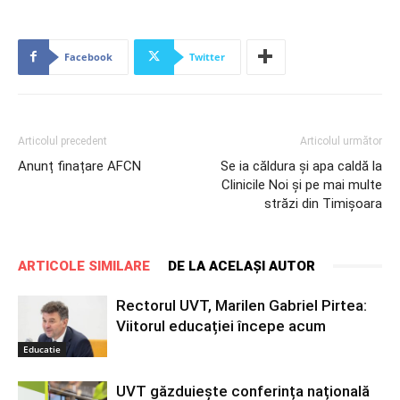
Facebook
Twitter
Articolul precedent
Articolul următor
Anunț finațare AFCN
Se ia căldura şi apa caldă la
Clinicile Noi şi pe mai multe
străzi din Timişoara
ARTICOLE SIMILARE
DE LA ACELAȘI AUTOR
Rectorul UVT, Marilen Gabriel Pirtea:
Viitorul educației începe acum
Educatie
UVT găzduiește conferința națională