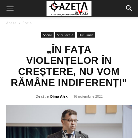
Acasă
Social
Social
Stiri Locale
Stiri Timis
„ÎN FAȚA
VIOLENȚELOR ÎN
CREȘTERE, NU VOM
RĂMÂNE INDIFERENȚI”
De către
Dima Alex
-
16 noiembrie 2022