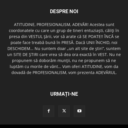
DESPRE NOI
ATITUDINE, PROFESIONALISM, ADEVĂR! Acestea sunt
coordonatele cu care un grup de tineri entuziaşti, căliţi în
presa din VESTUL ţării, vor să arate că SE POATE!! ÎNCĂ se
poate face treabă bună în PRESĂ. Dacă UNII ÎNCHID, noi
DESCHIDEM… Nu suntem doar „un alt site de ştiri”, suntem
un SITE DE ŞTIRI care vrea să dea ora exactă în VEST. Nu ne
propunem să doborâm munţii, nu ne propunem să ne
luptăm cu morile de vânt… Vom oferi ATITUDINE, vom da
dovadă de PROFESIONALISM, vom prezenta ADEVĂRUL.
URMAȚI-NE