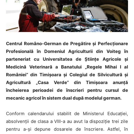
Centrul Româno-German de Pregătire şi Perfecţionare
Profesională în Domeniul Agriculturii din Voiteg în
parteneriat cu Universitatea de Ştiinţe Agricole şi
Medicină Veterinară a Banatului „Regele Mihai I al
României” din Timişoara şi Colegiul de Silvicultură şi
Agricultură „Casa Verde” din Timişoara anunţă
încheierea perioadei de înscrieri pentru cursul de
mecanic agricol în sistem dual după modelul german.
Conform calendarului stabilit de Ministerul Educaţiei,
absolvenţii de clasa a VIII-a au avut la dispoziţie trei zile
pentru a-şi depune dosarele de înscriere. Astfel, în