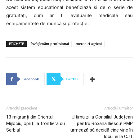
acest sistem educational beneficiază şi de o serie de
gratuităţi, cum ar fi evaluările medicale sau
echipamentele de muncă şi protecţie.
ETICHETE
învățământ profesional
mecanici agricol
Facebook
Twitter
Articolul precedent
Articolul următor
13 migranți din Orientul
Ultima zi la Consiliul Județean
Mijlociu, opriţi la frontiera cu
pentru Roxana Iliescu! PMP
Serbia!
urmează să decidă cine vine în
locul ei la CJT