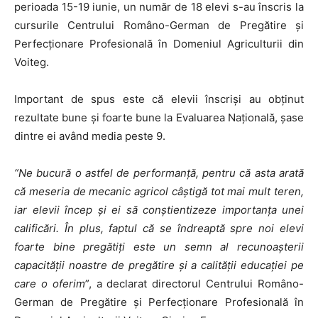
perioada 15-19 iunie, un număr de 18 elevi s-au înscris la
cursurile Centrului Româno-German de Pregătire şi
Perfecţionare Profesională în Domeniul Agriculturii din
Voiteg.
Important de spus este că elevii înscrişi au obţinut
rezultate bune şi foarte bune la Evaluarea Naţională, şase
dintre ei având media peste 9.
“Ne bucură o astfel de performanţă, pentru că asta arată
că meseria de mecanic agricol câştigă tot mai mult teren,
iar elevii încep şi ei să conştientizeze importanţa unei
calificări. În plus, faptul că se îndreaptă spre noi elevi
foarte bine pregătiţi este un semn al recunoaşterii
capacităţii noastre de pregătire şi a calităţii educaţiei pe
care o oferim
”, a declarat directorul Centrului Româno-
German de Pregătire şi Perfecţionare Profesională în