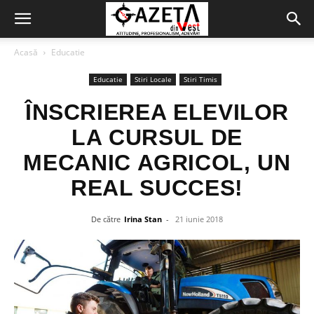
Acasă
Educatie
Educatie
Stiri Locale
Stiri Timis
ÎNSCRIEREA ELEVILOR
LA CURSUL DE
MECANIC AGRICOL, UN
REAL SUCCES!
De către
Irina Stan
-
21 iunie 2018