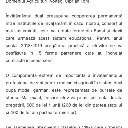
Domeniul Agriculturii Voiteg, Ciprian Fora.
Învăţământul dual presupune cooperarea permanentă
între instituţiile de învăţământ, în cazul nostru, consorţiul
mai sus amintit, cele mai dotate ferme din Banat şi elevii
care urmează acest sistem educaţional. Pentru anul
şcolar 2018-2019 pregătirea practică a elevilor se va
desfăşura în 15 ferme partenere care au încheiat
contracte în acest sens.
O componentă extrem de importantă a învăţământului
profesional de stat pentru mecanici agricoli în sistem dual
după model german, este reprezentată de bursele de
studiu. Mai exact, fiecare elev va primi, pe toata durata
pregătirii, 600 de lei / lună (200 de lei din partea statului
şi 400 de lei din partea fermierilor).
De asemenea, absolvenţii claselor a VIII-a care urmează