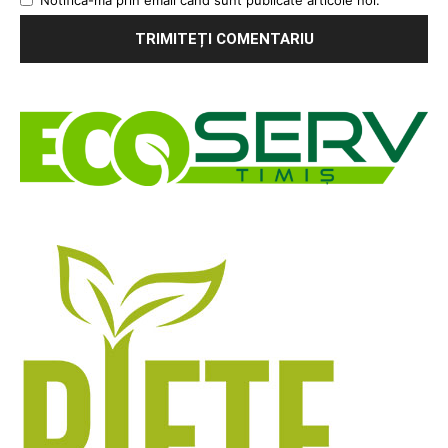
Notifică-mă prin email când sunt publicate articole noi.