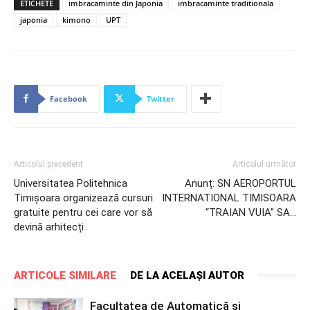
ETICHETE
imbracaminte din Japonia
imbracaminte traditionala
japonia
kimono
UPT
Facebook
Twitter
Articolul precedent
Articolul următor
Universitatea Politehnica
Anunț: SN AEROPORTUL
Timișoara organizează cursuri
INTERNATIONAL TIMISOARA
gratuite pentru cei care vor să
“TRAIAN VUIA” SA…
devină arhitecți
ARTICOLE SIMILARE
DE LA ACELAȘI AUTOR
Facultatea de Automatică și