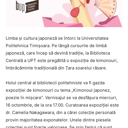
Limba și cultura japoneză se întorc la Universitatea
Politehnica Timișoara. Pe lângă cursurile de limbă
japoneză, care încep să devină tradiție, la Biblioteca
Centrală a UPT este pregătită o expoziție de kimonouri,
îmbrăcăminte tradițională din Țara soarelui răsare.
Holul central al bibliotecii politehniste va fi gazda
expoziției de kimonouri cu tema „Kimonoul japonez,
poezie în mișcare”. Vernisajul se va desfășura miercuri,
16 octombrie, de la ora 17.00. Curatoarea expoziției este
dr. Camelia Nakagawara, din a cărei colecție personală
provin majoritatea exponatelor. Unele dintre piesele
colecției sunt foarte valoroase, fie prin faptul că sunt