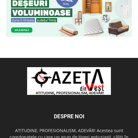
DESPRE NOI
ATITUDINE, PROFESIONALISM, ADEVĂR! Acestea sunt
coordonatele cu care un grup de tineri entuziaşti, căliţi în