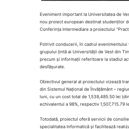
Eveniment important la Universitatea de Ves
nou proiect european destinat studenților de
Conferința Intermediare a proiectului “Practi
Potrivit conducerii, în cadrul evenimentului
grupului țintă ai Universității de Vest din Tim
precum și informații referitoare la stadiul ac
desfășurate.
Obiectivul general al proiectului vizează tran
din Sistemul Naţional de Învăţământ – regiun
luni, cu un cost total de 1,538,485.50 lei (d
echivalentul a 98%, respectiv 1,507,715.79 le
Totodată, proiectul oferă servicii de consili
specialitatea Informatică și facilitează real