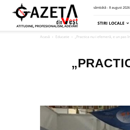
Gazeta
sâmbătă - 8 august 2026
din
Vest
STIRI LOCALE
Acasă
Educatie
„Practica nu-i efemeră, e un pas î
„PRACTIC