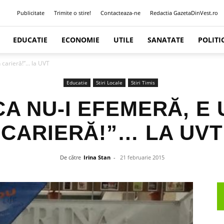
Publicitate
Trimite o stire!
Contacteaza-ne
Redactia GazetaDinVest.ro
EDUCATIE
ECONOMIE
UTILE
SANATATE
POLITI
n carieră!”… la UVT
Educatie
Stiri Locale
Stiri Timis
A NU-I EFEMERĂ, E 
CARIERĂ!”… LA UVT
De către
Irina Stan
-
21 februarie 2015