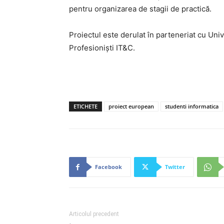
pentru organizarea de stagii de practică.
Proiectul este derulat în parteneriat cu Univ
Profesionişti IT&C.
ETICHETE
proiect european
studenti informatica
Facebook
Twitter
Articolul precedent