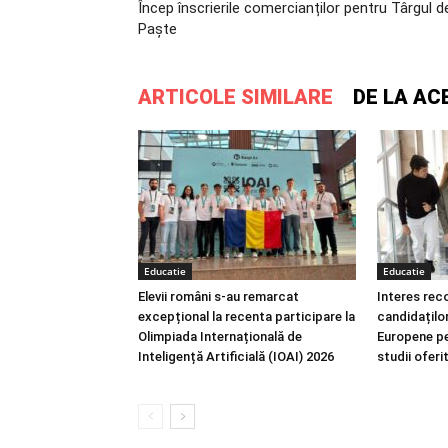
Încep înscrierile comercianților pentru Târgul d
Paște
ARTICOLE SIMILARE
DE LA AC
Educatie
Educatie
Elevii români s-au remarcat
Interes rec
excepțional la recenta participare la
candidaților
Olimpiada Internațională de
Europene p
Inteligență Artificială (IOAI) 2026
studii ofer