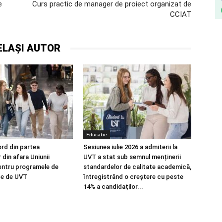
e
Curs practic de manager de proiect organizat de
CCIAT
ELAȘI AUTOR
Educatie
ord din partea
Sesiunea iulie 2026 a admiterii la
 din afara Uniunii
UVT a stat sub semnul menținerii
entru programele de
standardelor de calitate academică,
ite de UVT
întregistrând o creștere cu peste
14% a candidaților...