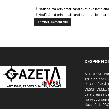
Notifică-mă prin email când sunt publicate alte
Notifică-mă prin email când sunt publicate arti
DESPRE NOI
ATITUDINE, PR
grup de tineri 
POATE!! ÎNCĂ s
DESCHIDEM… Nu 
care vrea să d
ne propunem s
dovadă de PRO