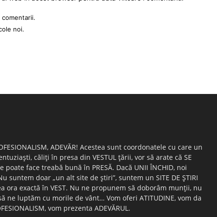
 comentarii.
cole noi.
OFESIONALISM, ADEVĂR! Acestea sunt coordonatele cu care un
entuziaşti, căliţi în presa din VESTUL ţării, vor să arate că SE
e poate face treabă bună în PRESĂ. Dacă UNII ÎNCHID, noi
suntem doar „un alt site de ştiri”, suntem un SITE DE ŞTIRI
ea ora exactă în VEST. Nu ne propunem să doborâm munţii, nu
ă ne luptăm cu morile de vânt… Vom oferi ATITUDINE, vom da
FESIONALISM, vom prezenta ADEVĂRUL.