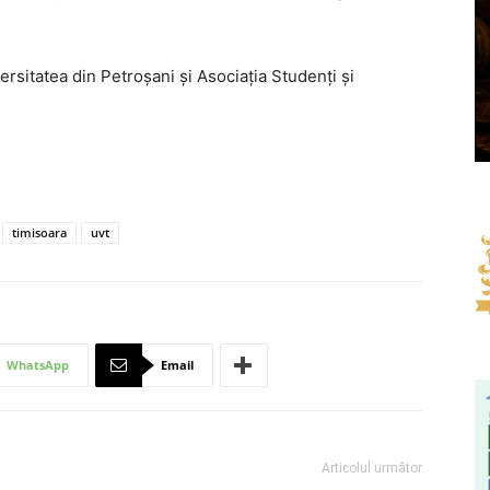
ersitatea din Petroșani și Asociaţia Studenţi şi
timisoara
uvt
WhatsApp
Email
Articolul următor