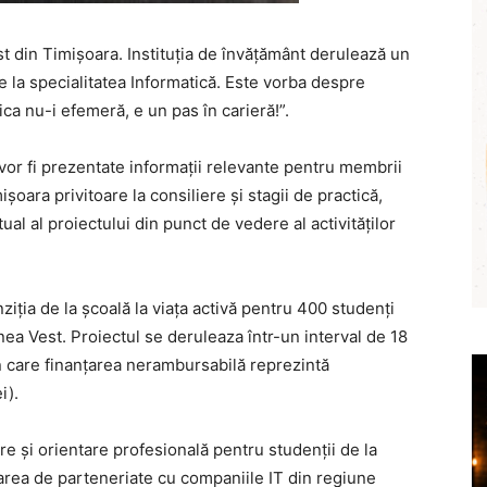
t din Timișoara. Instituția de învățământ derulează un
 la specialitatea Informatică. Este vorba despre
ca nu-i efemeră, e un pas în carieră!”.
 vor fi prezentate informații relevante pentru membrii
ișoara privitoare la consiliere și stagii de practică,
tual al proiectului din punct de vedere al activităților
ziția de la școală la viața activă pentru 400 studenţi
ea Vest. Proiectul se deruleaza într-un interval de 18
in care finanţarea nerambursabilă reprezintă
i).
ere și orientare profesională pentru studenții de la
izarea de parteneriate cu companiile IT din regiune