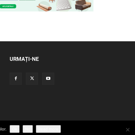
URMAȚI-NE
lor.
Ok
No
Read more
duita
Confidentialitatea Datelor
Trimite o stire!
Publicitate
Contact