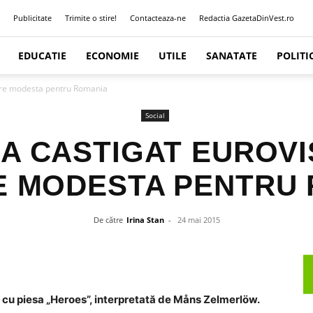
Publicitate
Trimite o stire!
Contacteaza-ne
Redactia GazetaDinVest.ro
EDUCATIE
ECONOMIE
UTILE
SANATATE
POLITI
sare modesta pentru Romania
Social
 A CASTIGAT EUROVI
 MODESTA PENTRU
De către
Irina Stan
-
24 mai 2015
 cu piesa „Heroes”, interpretată de Måns Zelmerlöw.