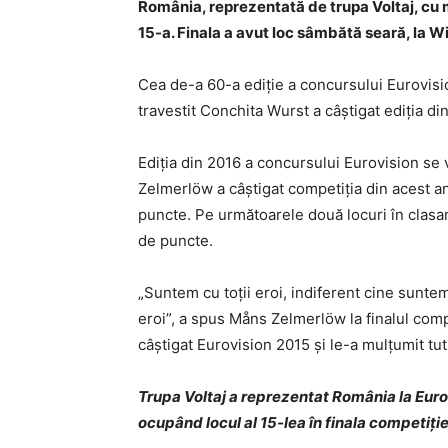
România, reprezentată de trupa Voltaj, cu m
15-a. Finala a avut loc sâmbătă seară, la W
Cea de-a 60-a ediţie a concursului Eurovisio
travestit Conchita Wurst a câştigat ediţia di
Ediţia din 2016 a concursului Eurovision se
Zelmerlöw a câştigat competiţia din acest an
puncte. Pe următoarele două locuri în clasam
de puncte.
„Suntem cu toţii eroi, indiferent cine sunte
eroi”, a spus Måns Zelmerlöw la finalul compe
câştigat Eurovision 2015 şi le-a mulţumit tut
Trupa Voltaj a reprezentat România la Eurov
ocupând locul al 15-lea în finala competiţie