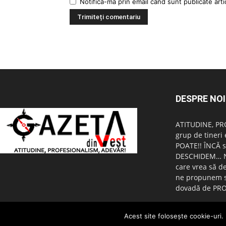
Notifică-mă prin email când sunt publicate arti
DESPRE NOI
ATITUDINE, PR
grup de tineri 
POATE!! ÎNCĂ s
DESCHIDEM… Nu 
care vrea să d
ne propunem s
dovadă de PRO
Acest site foloseşte cookie-uri. 
© copyright 2015 - 2026 GazetaDinVest.ro. Toate drepturile rezervate!