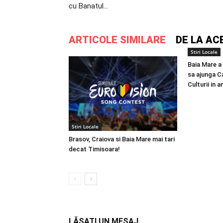
cu Banatul…
ARTICOLE SIMILARE
DE LA AC
Stiri Locale
Baia Mare a
sa ajunga C
Culturii in a
Stiri Locale
Brasov, Craiova si Baia Mare mai tari
decat Timisoara!
LĂSAȚI UN MESAJ