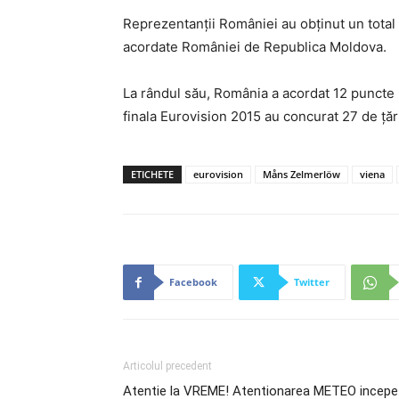
Reprezentanţii României au obţinut un total
acordate României de Republica Moldova.
La rândul său, România a acordat 12 puncte It
finala Eurovision 2015 au concurat 27 de ţăr
ETICHETE
eurovision
Måns Zelmerlöw
viena
Facebook
Twitter
Articolul precedent
Atentie la VREME! Atentionarea METEO incepe