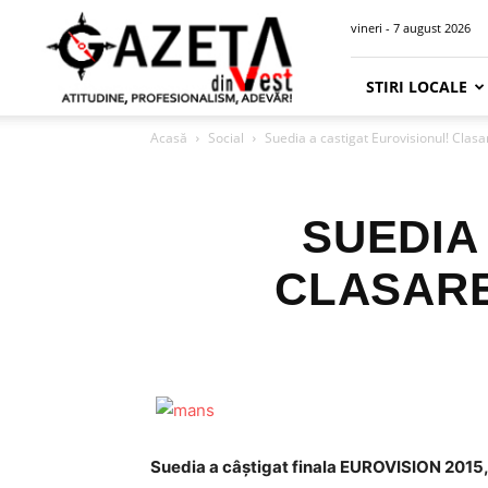
Gazeta
vineri - 7 august 2026
din
Vest
STIRI LOCALE
Acasă
Social
Suedia a castigat Eurovisionul! Cla
SUEDIA
CLASARE
Suedia a câştigat finala EUROVISION 2015,