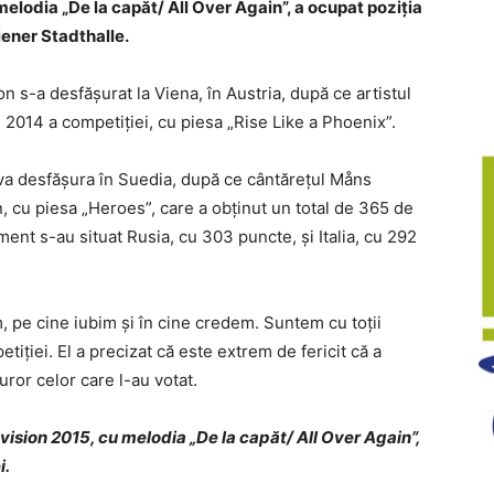
elodia „De la capăt/ All Over Again”, a ocupat poziţia
iener Stadthalle.
n s-a desfăşurat la Viena, în Austria, după ce artistul
n 2014 a competiţiei, cu piesa „Rise Like a Phoenix”.
 va desfăşura în Suedia, după ce cântăreţul Måns
, cu piesa „Heroes”, care a obţinut un total de 365 de
ent s-au situat Rusia, cu 303 puncte, şi Italia, cu 292
m, pe cine iubim şi în cine credem. Suntem cu toţii
tiţiei. El a precizat că este extrem de fericit că a
uror celor care l-au votat.
ision 2015, cu melodia „De la capăt/ All Over Again”,
i.