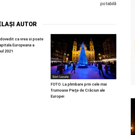
potabilă
ELAȘI AUTOR
 dovedit ca vrea si poate
apitala Europeana a
nul 2021
Stiri Locale
FOTO: La plimbare prin cele mai
frumoase Pieţe de Crăciun ale
Europei