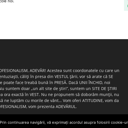
cole noi.
OFESIONALISM, ADEVĂR! Acestea sunt coordonatele cu care un
entuziaşti, căliţi în presa din VESTUL ţării, vor să arate că SE
e poate face treabă bună în PRESĂ. Dacă UNII ÎNCHID, noi
suntem doar „un alt site de ştiri”, suntem un SITE DE ŞTIRI
ea ora exactă în VEST. Nu ne propunem să doborâm munţii, nu
ă ne luptăm cu morile de vânt… Vom oferi ATITUDINE, vom da
FESIONALISM, vom prezenta ADEVĂRUL.
Prin continuarea navigării, vă exprimaţi acordul asupra folosirii cookie-uri
Redactia GazetaDinVest.ro
Termeni de utilizare
Cod de con