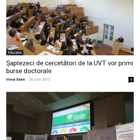
Educatie
Șaptezeci de cercetători de la UVT vor primi
burse doctorale
Irina Stan
-
28 iulie 2015
0