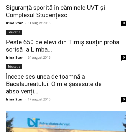
Siguranță sporită în căminele UVT și
Complexul Studențesc
Irina Stan
-
31 august 2015
0
Educatie
Peste 650 de elevi din Timiș susțin proba
scrisă la Limba...
Irina Stan
-
24 august 2015
0
Educatie
Începe sesiunea de toamnă a
Bacalaureatului. O mie șasesute de
absolvenți...
Irina Stan
-
17 august 2015
0