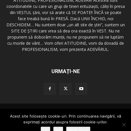
ATITUDINE, PROFESIONALISM, ADEVĂR! Acestea sunt
coordonatele cu care un grup de tineri entuziaşti, căliţi în presa
din VESTUL ţării, vor să arate că SE POATE!! ÎNCĂ se poate
face treabă bună în PRESĂ. Dacă UNII ÎNCHID, noi
DESCHIDEM… Nu suntem doar „un alt site de ştiri”, suntem un
SITE DE ŞTIRI care vrea să dea ora exactă în VEST. Nu ne
propunem să doborâm munţii, nu ne propunem să ne luptăm
cu morile de vânt… Vom oferi ATITUDINE, vom da dovadă de
PROFESIONALISM, vom prezenta ADEVĂRUL.
URMAȚI-NE
Redactia GazetaDinVest.ro
Termeni de utilizare
Acest site foloseşte cookie-uri. Prin continuarea navigării, vă
Cod de conduita
Confidentialitatea Datelor
Trimite o stire!
exprimaţi acordul asupra folosirii cookie-urilor.
Publicitate
Contact
Ok
No
Read more