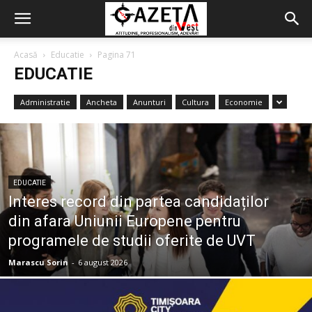
Acasă
Educatie
Pagina 71
EDUCATIE
Administratie
Ancheta
Anunturi
Cultura
Economie
EDUCATIE
Interes record din partea candidaților
din afara Uniunii Europene pentru
programele de studii oferite de UVT
Marascu Sorin
-
6 august 2026