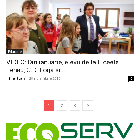
Educatie
VIDEO: Din ianuarie, elevii de la Liceele
Lenau, C.D. Loga și...
Irina Stan
-
28 noiembrie 2015
0
1
2
3