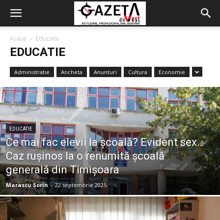
Acasă
Educatie
EDUCATIE
Administratie
Ancheta
Anunturi
Cultura
Economie
EDUCATIE
Ce mai fac elevii la școală? Evident sex…
Caz rușinos la o renumită școală
generală din Timișoara
Marascu Sorin
-
22 septembrie 2025