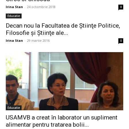
Irina Stan
-
24 octombrie 2018
0
Educatie
Decan nou la Facultatea de Ştiinţe Politice,
Filosofie şi Ştiinţe ale...
Irina Stan
-
29 martie 2016
0
Educatie
USAMVB a creat în laborator un supliment
alimentar pentru tratarea bolii...