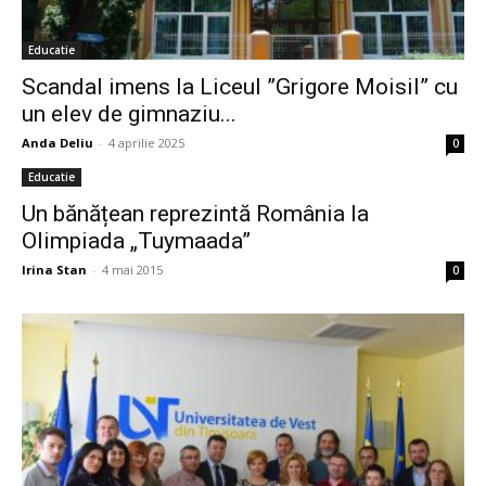
Educatie
Scandal imens la Liceul ”Grigore Moisil” cu
un elev de gimnaziu...
Anda Deliu
-
4 aprilie 2025
0
Educatie
Un bănățean reprezintă România la
Olimpiada „Tuymaada”
Irina Stan
-
4 mai 2015
0