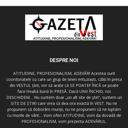
DESPRE NOI
ATITUDINE, PROFESIONALISM, ADEVĂR! Acestea sunt
coordonatele cu care un grup de tineri entuziaşti, căliţi în presa
din VESTUL ţării, vor să arate că SE POATE!! ÎNCĂ se poate
face treabă bună în PRESĂ. Dacă UNII ÎNCHID, noi
DESCHIDEM… Nu suntem doar „un alt site de ştiri”, suntem un
SITE DE ŞTIRI care vrea să dea ora exactă în VEST. Nu ne
propunem să doborâm munţii, nu ne propunem să ne luptăm
cu morile de vânt… Vom oferi ATITUDINE, vom da dovadă de
PROFESIONALISM, vom prezenta ADEVĂRUL.