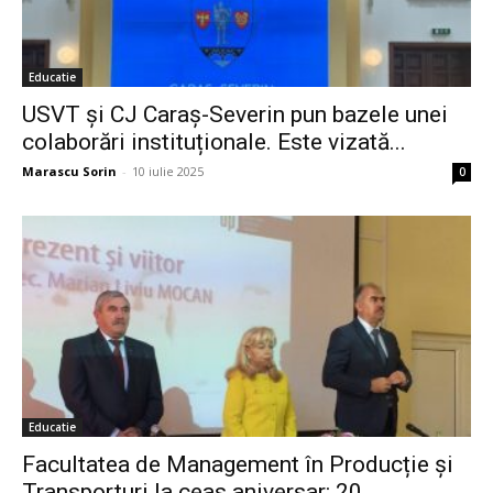
Educatie
USVT și CJ Caraș-Severin pun bazele unei
colaborări instituționale. Este vizată...
Marascu Sorin
-
10 iulie 2025
0
Educatie
Facultatea de Management în Producție și
Transporturi la ceas aniversar: 20...