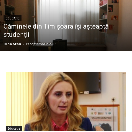
EDUCATIE
Căminele din Timișoara își așteaptă
studenții
Irina Stan
-
19 septembrie 2015
Educatie