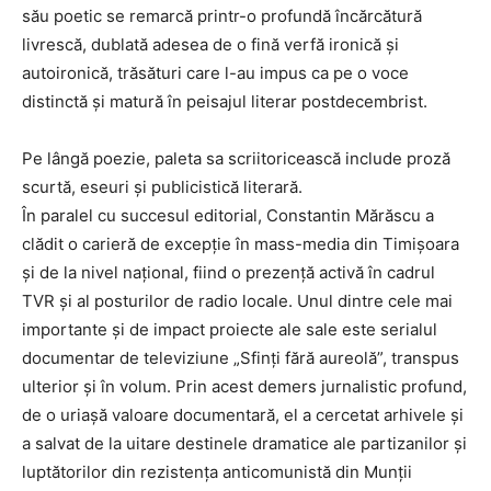
său poetic se remarcă printr-o profundă încărcătură
livrescă, dublată adesea de o fină verfă ironică și
autoironică, trăsături care l-au impus ca pe o voce
distinctă și matură în peisajul literar postdecembrist.
Pe lângă poezie, paleta sa scriitoricească include proză
scurtă, eseuri și publicistică literară.
În paralel cu succesul editorial, Constantin Mărăscu a
clădit o carieră de excepție în mass-media din Timișoara
și de la nivel național, fiind o prezență activă în cadrul
TVR și al posturilor de radio locale. Unul dintre cele mai
importante și de impact proiecte ale sale este serialul
documentar de televiziune „Sfinți fără aureolă”, transpus
ulterior și în volum. Prin acest demers jurnalistic profund,
de o uriașă valoare documentară, el a cercetat arhivele și
a salvat de la uitare destinele dramatice ale partizanilor și
luptătorilor din rezistența anticomunistă din Munții