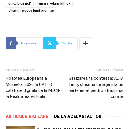
dincolo de noi”
lansare volum bilingv
Ulise intre doua lumi promise
Facebook
Twitter
Articolul precedent
Articolul următor
Noaptea Europeană a
Sesizarea ta contează: ADID
Muzeelor 2026 la UPT: O
Timiș cheamă cetățenii la un
călătorie digitală de la MECIPT
parteneriat pentru străzi mai
la Realitatea Virtuală
curate
ARTICOLE SIMILARE
DE LA ACELAȘI AUTOR