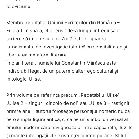
televiziune.
Membru reputat al Uniunii Scriitorilor din România –
Filiala Timișoara, el a reușit de-a lungul întregii sale
cariere să îmbine cu o rară măiestrie rigoarea
jurnalismului de investigație istorică cu sensibilitatea și
libertatea metaforei literare.
În plan literar, numele lui Constantin Mărăscu este
indisolubil legat de un puternic alter-ego cultural și
mitologic: Ulise.
Prin volume de referință precum „Repetabilul Ulise”,
„Ulise 2 – singuri, dincolo de noi” sau „Ulise 3 – răstignit
printre ahei”, autorul folosește personajul homeric nu ca
pe o simplă figură antică, ci ca pe un simbol universal al
omului modern care navighează printre capcanele, iluziile
și marile interogații ale existenței contemporane. Stilul