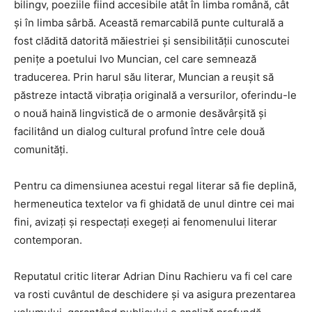
bilingv, poeziile fiind accesibile atât în limba română, cât
și în limba sârbă. Această remarcabilă punte culturală a
fost clădită datorită măiestriei și sensibilității cunoscutei
penițe a poetului Ivo Muncian, cel care semnează
traducerea. Prin harul său literar, Muncian a reușit să
păstreze intactă vibrația originală a versurilor, oferindu-le
o nouă haină lingvistică de o armonie desăvârșită și
facilitând un dialog cultural profund între cele două
comunități.
Pentru ca dimensiunea acestui regal literar să fie deplină,
hermeneutica textelor va fi ghidată de unul dintre cei mai
fini, avizați și respectați exegeți ai fenomenului literar
contemporan.
Reputatul critic literar Adrian Dinu Rachieru va fi cel care
va rosti cuvântul de deschidere și va asigura prezentarea