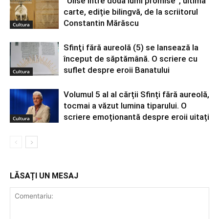
”Ulise între două lumi promise”, ultima
carte, ediție bilingvă, de la scriitorul
Constantin Mărăscu
Cultura
Sfinţi fără aureolă (5) se lansează la
început de săptămână. O scriere cu
suflet despre eroii Banatului
Cultura
Volumul 5 al al cărții Sfinți fără aureolă,
tocmai a văzut lumina tiparului. O
scriere emoționantă despre eroii uitați
Cultura
LĂSAȚI UN MESAJ