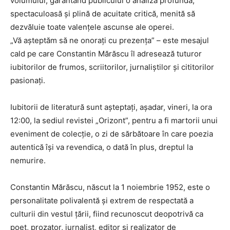
volumului, garantând publicului o analiză profundă,
spectaculoasă și plină de acuitate critică, menită să
dezvăluie toate valențele ascunse ale operei.
„Vă așteptăm să ne onorați cu prezența” – este mesajul
cald pe care Constantin Mărăscu îl adresează tuturor
iubitorilor de frumos, scriitorilor, jurnaliștilor și cititorilor
pasionați.
Iubitorii de literatură sunt așteptați, așadar, vineri, la ora
12:00, la sediul revistei „Orizont”, pentru a fi martorii unui
eveniment de colecție, o zi de sărbătoare în care poezia
autentică își va revendica, o dată în plus, dreptul la
nemurire.
Constantin Mărăscu, născut la 1 noiembrie 1952, este o
personalitate polivalentă și extrem de respectată a
culturii din vestul țării, fiind recunoscut deopotrivă ca
poet, prozator, jurnalist, editor și realizator de