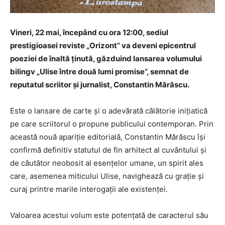
Vineri, 22 mai, începând cu ora 12:00, sediul
prestigioasei reviste „Orizont” va deveni epicentrul
poeziei de înaltă ținută, găzduind lansarea volumului
bilingv „Ulise între două lumi promise”, semnat de
reputatul scriitor și jurnalist, Constantin Mărăscu.
Este o lansare de carte și o adevărată călătorie inițiatică
pe care scriitorul o propune publicului contemporan. Prin
această nouă apariție editorială, Constantin Mărăscu își
confirmă definitiv statutul de fin arhitect al cuvântului și
de căutător neobosit al esențelor umane, un spirit ales
care, asemenea miticului Ulise, navighează cu grație și
curaj printre marile interogații ale existenței.
Valoarea acestui volum este potențată de caracterul său