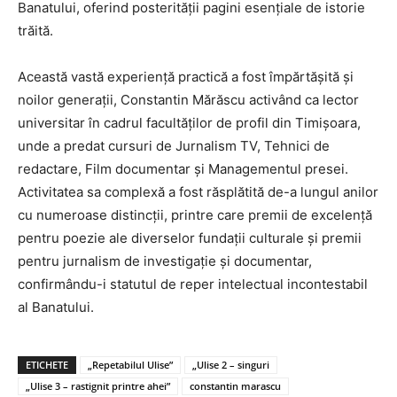
Banatului, oferind posterității pagini esențiale de istorie
trăită.
Această vastă experiență practică a fost împărtășită și
noilor generații, Constantin Mărăscu activând ca lector
universitar în cadrul facultăților de profil din Timișoara,
unde a predat cursuri de Jurnalism TV, Tehnici de
redactare, Film documentar și Managementul presei.
Activitatea sa complexă a fost răsplătită de-a lungul anilor
cu numeroase distincții, printre care premii de excelență
pentru poezie ale diverselor fundații culturale și premii
pentru jurnalism de investigație și documentar,
confirmându-i statutul de reper intelectual incontestabil
al Banatului.
ETICHETE
„Repetabilul Ulise”
„Ulise 2 – singuri
„Ulise 3 – rastignit printre ahei”
constantin marascu