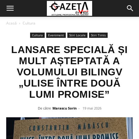
Acasă
Cultura
Cultura
Eveniment
Stiri Locale
Stiri Timis
LANSARE SPECIALĂ ȘI
MULT AȘTEPTATĂ A
VOLUMULUI BILINGV
„ULISE ÎNTRE DOUĂ
LUMI PROMISE”
De către
Marascu Sorin
-
19 mai 2026