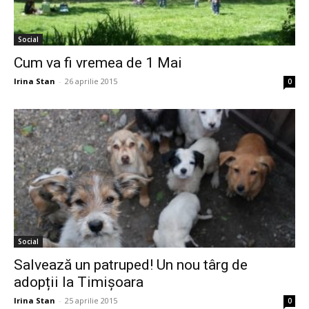
Social
Cum va fi vremea de 1 Mai
Irina Stan
-
26 aprilie 2015
0
Social
Salvează un patruped! Un nou târg de
adopții la Timișoara
Irina Stan
-
25 aprilie 2015
0