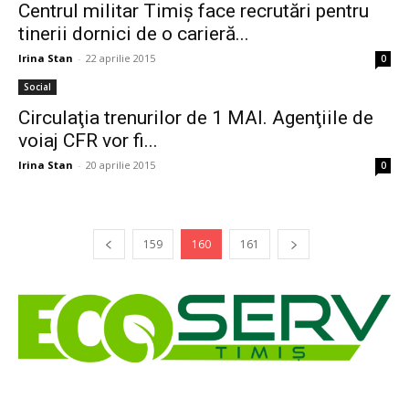
Centrul militar Timiș face recrutări pentru
tinerii dornici de o carieră...
Irina Stan
-
22 aprilie 2015
0
Social
Circulaţia trenurilor de 1 MAI. Agenţiile de
voiaj CFR vor fi...
Irina Stan
-
20 aprilie 2015
0
159
160
161