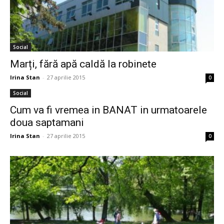
Social
Marți, fără apă caldă la robinete
Irina Stan
-
27 aprilie 2015
0
Social
Cum va fi vremea in BANAT in urmatoarele
doua saptamani
Irina Stan
-
27 aprilie 2015
0