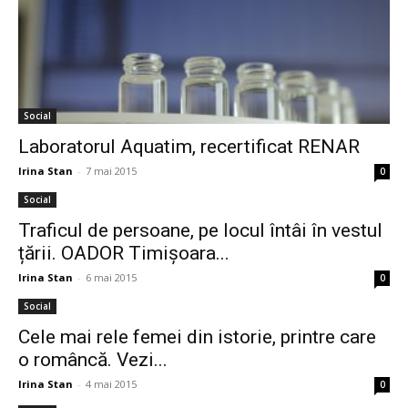
Social
Laboratorul Aquatim, recertificat RENAR
Irina Stan
-
7 mai 2015
0
Social
Traficul de persoane, pe locul întâi în vestul
țării. OADOR Timișoara...
Irina Stan
-
6 mai 2015
0
Social
Cele mai rele femei din istorie, printre care
o româncă. Vezi...
Irina Stan
-
4 mai 2015
0