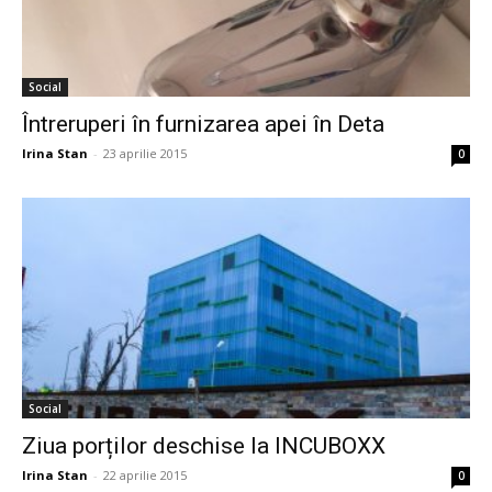
Social
Întreruperi în furnizarea apei în Deta
Irina Stan
-
23 aprilie 2015
0
Social
Ziua porților deschise la INCUBOXX
Irina Stan
-
22 aprilie 2015
0