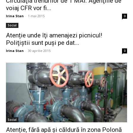
Circulaţia trenurilor de 1 MAI. Agenţiile de
voiaj CFR vor fi...
Irina Stan
-
1 mai 2015
0
Social
Atenție unde îţi amenajezi picnicul!
Poliţiştii sunt puşi pe dat...
Irina Stan
-
30 aprilie 2015
0
Social
Atenție, fără apă și căldură în zona Polonă