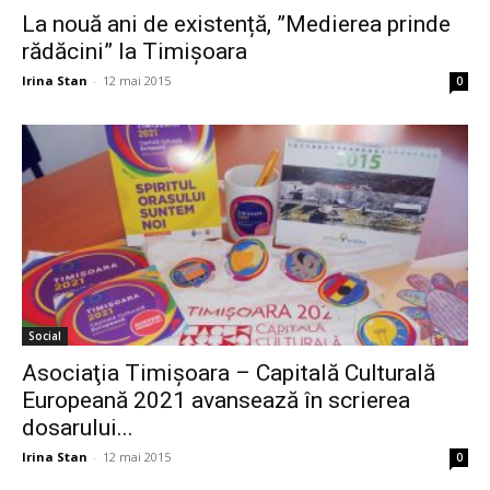
La nouă ani de existență, ”Medierea prinde
rădăcini” la Timișoara
Irina Stan
-
12 mai 2015
0
Social
Asociaţia Timişoara – Capitală Culturală
Europeană 2021 avansează în scrierea
dosarului...
Irina Stan
-
12 mai 2015
0