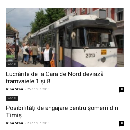
Social
Lucrările de la Gara de Nord deviază
tramvaiele 1 și 8
Irina Stan
-
25 aprilie 2015
0
Social
Posibilităţi de angajare pentru șomerii din
Timiș
Irina Stan
-
23 aprilie 2015
0