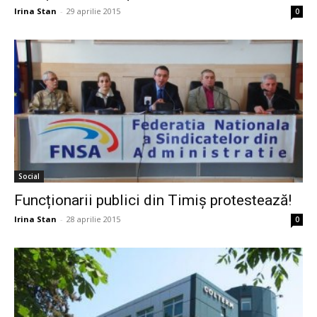
Irina Stan
-
29 aprilie 2015
0
Social
Funcționarii publici din Timiș protestează!
Irina Stan
-
28 aprilie 2015
0