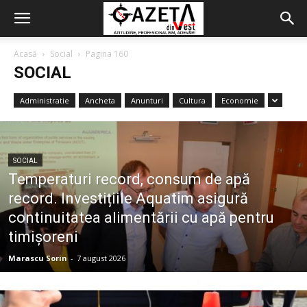
Acasă
Social
Pagina 160
SOCIAL
Administratie
Ancheta
Anunturi
Cultura
Economie
SOCIAL
Temperaturi record, consum de apă
record. Investițiile Aquatim asigură
continuitatea alimentării cu apă pentru
timișoreni
Marascu Sorin
-
7 august 2026