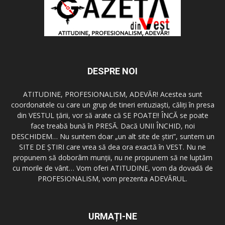
DESPRE NOI
ATITUDINE, PROFESIONALISM, ADEVĂR! Acestea sunt
coordonatele cu care un grup de tineri entuziaşti, căliţi în presa
din VESTUL ţării, vor să arate că SE POATE!! ÎNCĂ se poate
face treabă bună în PRESĂ. Dacă UNII ÎNCHID, noi
DESCHIDEM… Nu suntem doar „un alt site de ştiri”, suntem un
SITE DE ŞTIRI care vrea să dea ora exactă în VEST. Nu ne
propunem să doborâm munţii, nu ne propunem să ne luptăm
cu morile de vânt… Vom oferi ATITUDINE, vom da dovadă de
PROFESIONALISM, vom prezenta ADEVĂRUL.
URMAȚI-NE