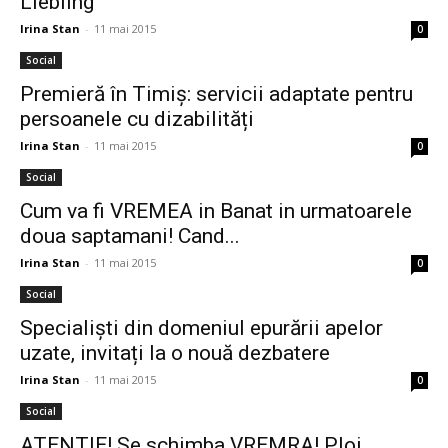
Liebling
Irina Stan
-
11 mai 2015
0
Social
Premieră în Timiș: servicii adaptate pentru
persoanele cu dizabilități
Irina Stan
-
11 mai 2015
0
Social
Cum va fi VREMEA in Banat in urmatoarele
doua saptamani! Cand...
Irina Stan
-
11 mai 2015
0
Social
Specialiști din domeniul epurării apelor
uzate, invitați la o nouă dezbatere
Irina Stan
-
11 mai 2015
0
Social
ATENTIE! Se schimba VREMRA! Ploi