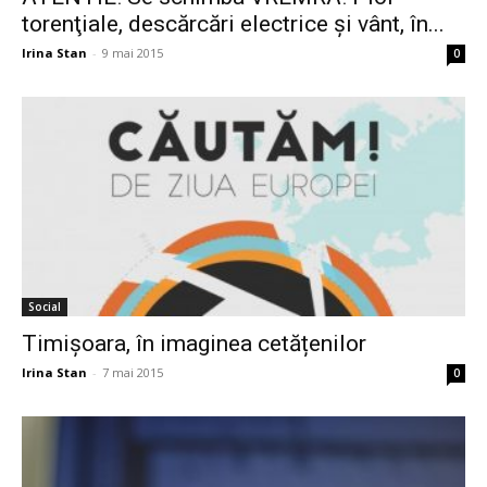
torenţiale, descărcări electrice şi vânt, în...
Irina Stan
-
9 mai 2015
0
Social
Timișoara, în imaginea cetățenilor
Irina Stan
-
7 mai 2015
0