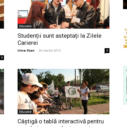
Educatie
Studenții sunt asteptați la Zilele
Carierei
Irina Stan
-
26 martie 2015
0
0
Educatie
Câștigă o tablă interactivă pentru