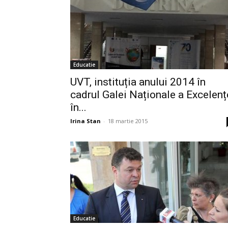
Educatie
UVT, instituția anului 2014 în
cadrul Galei Naționale a Excelenț
în...
Irina Stan
-
18 martie 2015
Educatie