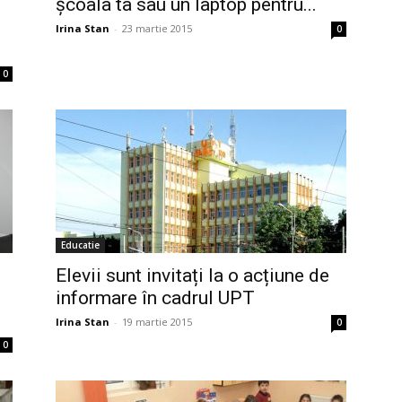
școala ta sau un laptop pentru...
Irina Stan
-
23 martie 2015
0
0
Educatie
Elevii sunt invitați la o acțiune de
informare în cadrul UPT
Irina Stan
-
19 martie 2015
0
0