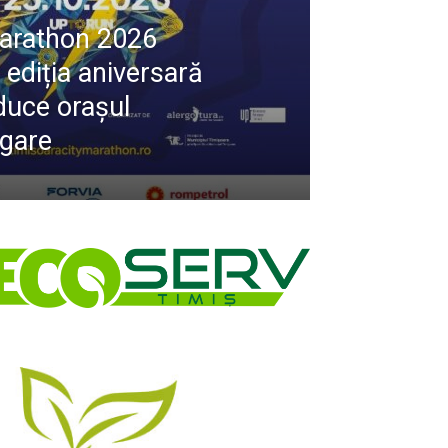
Marathon 2026
ediția aniversară
duce orașul
rgare