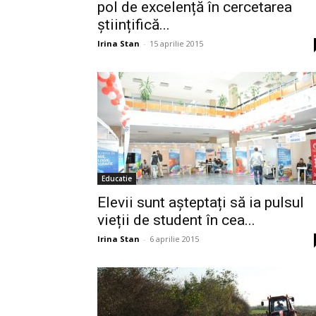
pol de excelență în cercetarea
științifică...
Irina Stan
-
15 aprilie 2015
Educatie
Elevii sunt așteptați să ia pulsul
vieții de student în cea...
Irina Stan
-
6 aprilie 2015