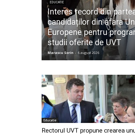
EDUCATIE
Interes record din parte
candidaților din afara Un
Europene pentru progra
studii oferite de UVT
Marascu Sorin
-
6 august 2026
Educatie
Rectorul UVT propune crearea un