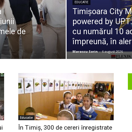
EDUCATIE
a
Timișoara City 
iunii
powered by UPT: 
mele de
cu numărul 10 a
împreună, în ale
Marascu Sorin
-
6 august 2026
Educatie
ui
În Timiș, 300 de cereri înregistrate