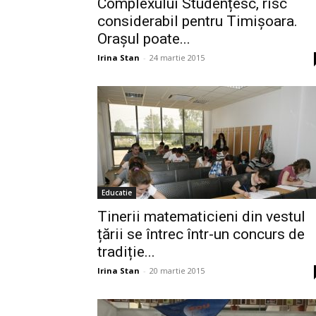
Complexului Studențesc, risc
considerabil pentru Timișoara.
Orașul poate...
Irina Stan
-
24 martie 2015
Educatie
Tinerii matematicieni din vestul
țării se întrec într-un concurs de
tradiție...
Irina Stan
-
20 martie 2015