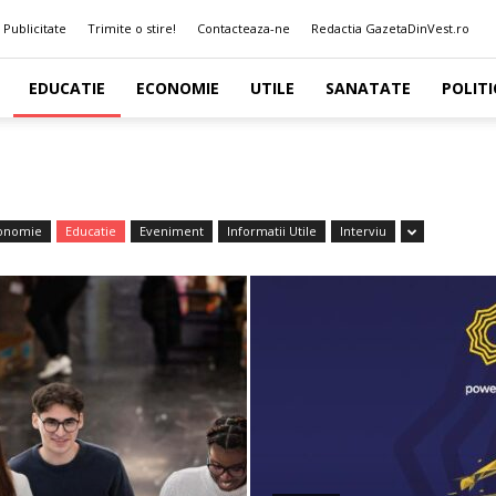
Publicitate
Trimite o stire!
Contacteaza-ne
Redactia GazetaDinVest.ro
EDUCATIE
ECONOMIE
UTILE
SANATATE
POLITI
onomie
Educatie
Eveniment
Informatii Utile
Interviu