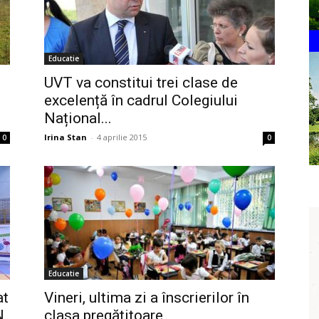
Educatie
UVT va constitui trei clase de
excelență în cadrul Colegiului
Național...
Irina Stan
-
4 aprilie 2015
0
0
Educatie
at
Vineri, ultima zi a înscrierilor în
N
clasa pregătitoare