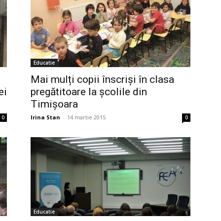
Educatie
Mai mulți copii înscriși în clasa
ei
pregătitoare la școlile din
Timișoara
Irina Stan
-
14 martie 2015
0
0
Educatie