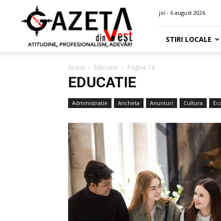
Gazeta
joi - 6 august 2026
din
Vest
STIRI LOCALE
Acasă
Educatie
Pagina 74
EDUCATIE
Administratie
Ancheta
Anunturi
Cultura
Ec