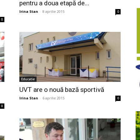
pentru a doua etapă de...
Irina Stan
-
8 aprilie 2015
0
0
Educatie
UVT are o nouă bază sportivă
Irina Stan
-
6 aprilie 2015
0
0