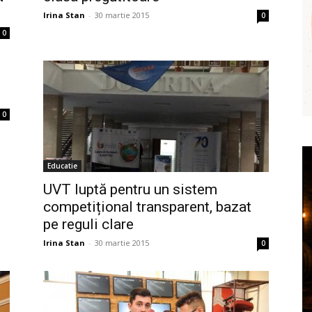
Irina Stan
-
30 martie 2015
0
0
0
Educatie
UVT luptă pentru un sistem
competițional transparent, bazat
pe reguli clare
Irina Stan
-
30 martie 2015
0