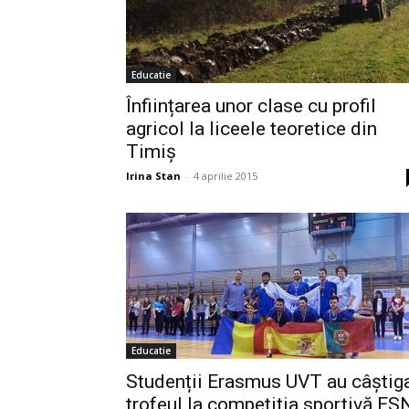
Educatie
Înființarea unor clase cu profil
agricol la liceele teoretice din
Timiș
Irina Stan
-
4 aprilie 2015
Educatie
Studenții Erasmus UVT au câștig
trofeul la competiția sportivă ES