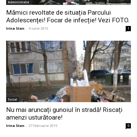
Administratie
Mămici revoltate de situația Parcului
Adolescenței! Focar de infecție! Vezi FOTO.
Irina Stan
-
4 iunie 2015
1
Social
Nu mai aruncați gunoiul în stradă! Riscați
amenzi usturătoare!
Irina Stan
-
27 februarie 2015
0