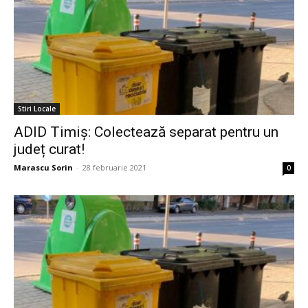
Stiri Locale
ADID Timiș: Colectează separat pentru un
județ curat!
Marascu Sorin
-
28 februarie 2021
0