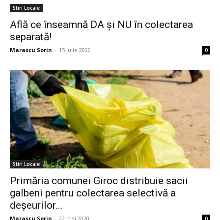
Stiri Locale
Află ce înseamnă DA și NU în colectarea
separată!
Marascu Sorin
-
15 iulie 2020
0
Stiri Locale
Primăria comunei Giroc distribuie sacii
galbeni pentru colectarea selectivă a
deșeurilor...
Marascu Sorin
-
22 mai 2020
0