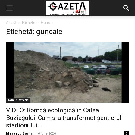
Acasă
Etichete
Gunoaie
Etichetă: gunoaie
Administratie
VIDEO: Bombă ecologică în Calea
Buziașului: Cum s-a transformat șantierul
stadionului...
Marascu Sorin
-
16 iulie 2026
0