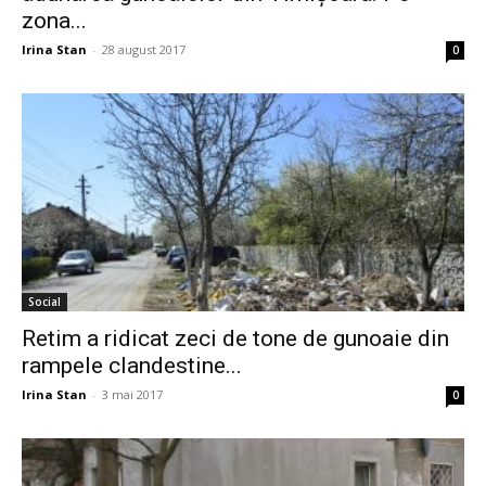
zona...
Irina Stan
-
28 august 2017
0
Social
Retim a ridicat zeci de tone de gunoaie din
rampele clandestine...
Irina Stan
-
3 mai 2017
0