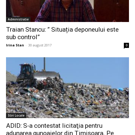
Administratie
Traian Stancu: ” Situația deponeului este
sub control”
Irina Stan
-
30 august 2017
0
Stiri Locale
ADID: S-a contestat licitaţia pentru
adunarea gunoaielor din Timişoara. Pe