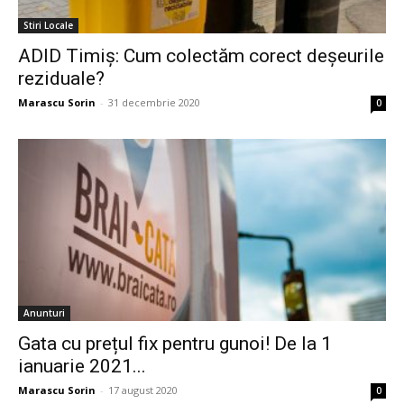
Stiri Locale
ADID Timiș: Cum colectăm corect deșeurile
reziduale?
Marascu Sorin
-
31 decembrie 2020
0
Anunturi
Gata cu prețul fix pentru gunoi! De la 1
ianuarie 2021...
Marascu Sorin
-
17 august 2020
0