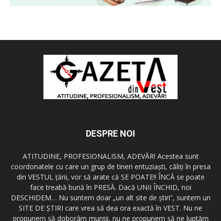
DESPRE NOI
ATITUDINE, PROFESIONALISM, ADEVĂR! Acestea sunt
coordonatele cu care un grup de tineri entuziaşti, căliţi în presa
din VESTUL ţării, vor să arate că SE POATE!! ÎNCĂ se poate
face treabă bună în PRESĂ. Dacă UNII ÎNCHID, noi
DESCHIDEM… Nu suntem doar „un alt site de ştiri”, suntem un
SITE DE ŞTIRI care vrea să dea ora exactă în VEST. Nu ne
propunem să doborâm munţii, nu ne propunem să ne luptăm