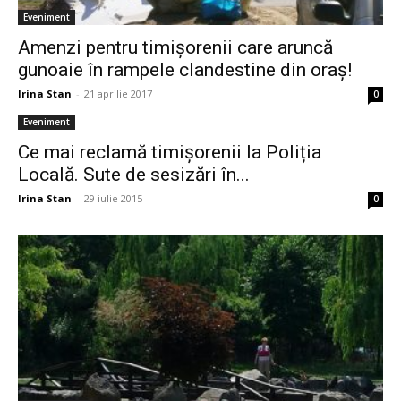
Eveniment
Amenzi pentru timișorenii care aruncă
gunoaie în rampele clandestine din oraș!
Irina Stan
-
21 aprilie 2017
0
Eveniment
Ce mai reclamă timișorenii la Poliția
Locală. Sute de sesizări în...
Irina Stan
-
29 iulie 2015
0