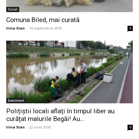
Social
Comuna Biled, mai curată
Irina Stan
-
16 septembrie 2018
0
Eveniment
Polițiștii locali aflați în timpul liber au
curățat malurile Begăi! Au...
Irina Stan
-
22 iunie 2018
0