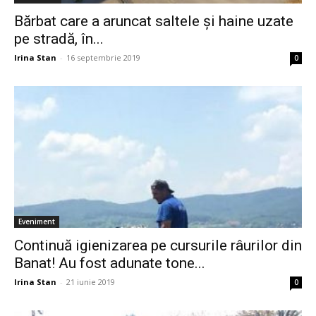
Bărbat care a aruncat saltele și haine uzate
pe stradă, în...
Irina Stan
-
16 septembrie 2019
0
Eveniment
Continuă igienizarea pe cursurile râurilor din
Banat! Au fost adunate tone...
Irina Stan
-
21 iunie 2019
0