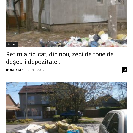
Social
Retim a ridicat, din nou, zeci de tone de
deșeuri depozitate...
Irina Stan
-
2 mai 2017
0